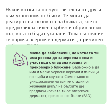
Някои котки са по-чувствителни от други
към ухапвания от бълхи. Те могат да
реагират на слюнката на бълхата, което
предизвиква силен сърбеж и обрив всеки
път, когато бъдат ухапани. Това състояние
се нарича алергичен дерматит, причинен
от бълхи (FAD), или свръхчувствителност
към ухапвания от бълхи.
Може да забележиш, че котката ти
има розова до зачервена кожа и
участъци с опадала козина от
прекомерно ближене
. Възможно е да
има и малки червени корички и пъпчици
по гърба и крупата. Само пълното
унищожаване на всички стадии от
жизнения цикъл на бълхите ще
предпази котката ти от алергичен
дерматит, причинен от бълхи (FAD).