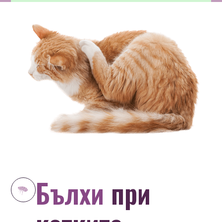
Бълхи
при