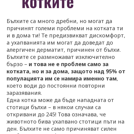
котките
Бълхите са много дребни, но могат да
причинят големи проблеми на котката ти
и в дома ти! Те предизвикват дискомфорт,
а ухапванията им могат да доведат до
алергичен дерматит, причинен от бълхи.
Бълхите се размножават изключително
бързо –
и това не е проблем само за
котката, но и за дома, защото над 95% от
популацията им се намира именно там
,
което води до постоянни повторни
заразявания.
Една котка може да бъде нападната от
стотици бълхи – в някои случаи са
откривани до 245! Това означава, че
животното бива ухапвано стотици пъти на
ден. Бълхите не само причиняват силен