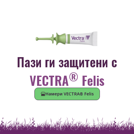
Пази ги защитени с
®
VECTRA
Felis
Намери VECTRA® Felis