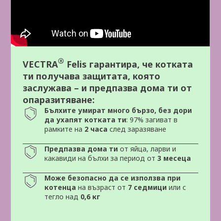
®
VECTRA
Felis гарантира, че котката
ти получава защитата, която
заслужава – и предпазва дома ти от
опаразитяване:
Бълхите умират много бързо, без дори
да ухапят котката ти
: 97% загиват в
рамките на
2 часа
след заразяване
Предпазва дома ти
от яйца, ларви и
какавиди на бълхи за период от
3 месеца
Може безопасно да се използва при
котенца
на възраст от
7 седмици
или с
тегло над
0,6 кг