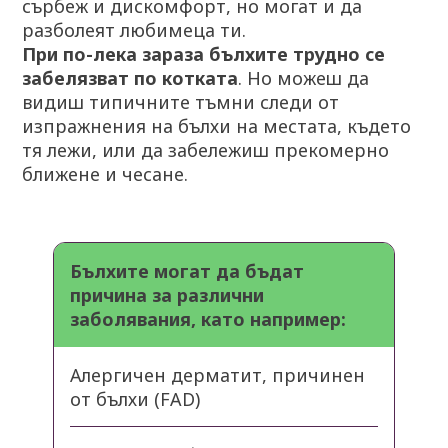
сърбеж и дискомфорт, но могат и да
разболеят любимеца ти.
При по-лека зараза бълхите трудно се
забелязват по котката
. Но можеш да
видиш типичните тъмни следи от
изпражнения на бълхи на местата, където
тя лежи, или да забележиш прекомерно
ближене и чесане.
Бълхите могат да бъдат
причина за различни
заболявания, като например:
Алергичен дерматит, причинен
от бълхи (FAD)