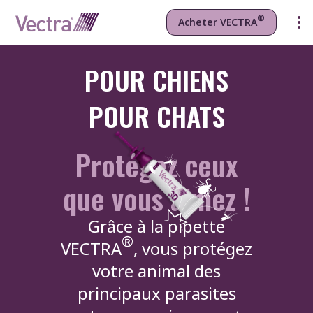
®
Acheter VECTRA
®
Découvrir VECTRA
3D
POUR CHIENS
®
Découvrir VECTRA
Felis
POUR CHATS
Protégez ceux
que vous aimez !
Grâce à la pipette
®
VECTRA
, vous protégez
votre animal des
principaux parasites