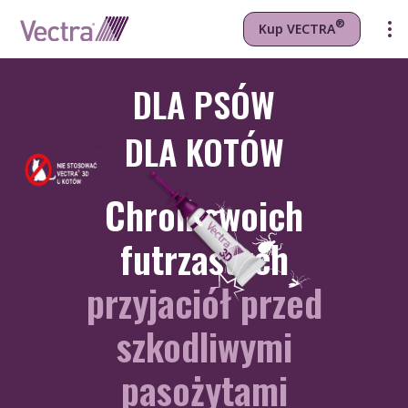
®
Kup VECTRA
®
Odkryj VECTRA
3D
DLA PSÓW
®
Odkryj VECTRA
Felis
DLA KOTÓW
Chroń swoich
futrzastych
przyjaciół przed
szkodliwymi
pasożytami