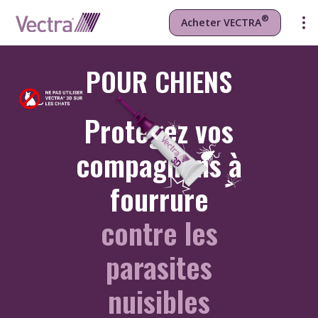
®
Acheter VECTRA
®
Découvrir VECTRA
3D
POUR CHIENS
Protégez vos
compagnons à
fourrure
contre les
parasites
nuisibles