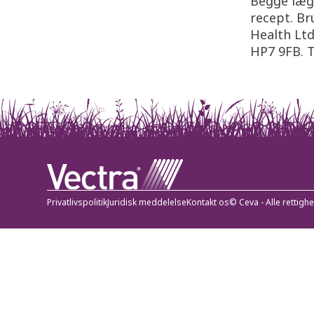
Begge læg
recept. Br
Health Ltd
HP7 9FB. 
Privatlivspolitik
Juridisk meddelelse
Kontakt os
© Ceva - Alle rettig