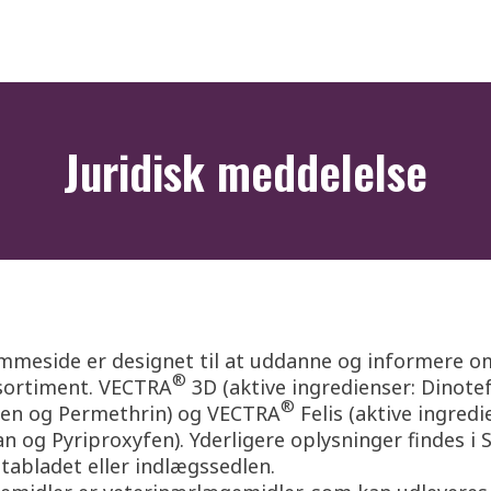
Juridisk meddelelse
mmeside er designet til at uddanne og informere o
®
ortiment. VECTRA
3D (aktive ingredienser: Dinote
®
fen og Permethrin) og VECTRA
Felis (aktive ingredi
n og Pyriproxyfen). Yderligere oplysninger findes i S
abladet eller indlægssedlen.