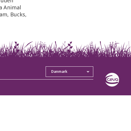
 uden
va Animal
ham, Bucks,