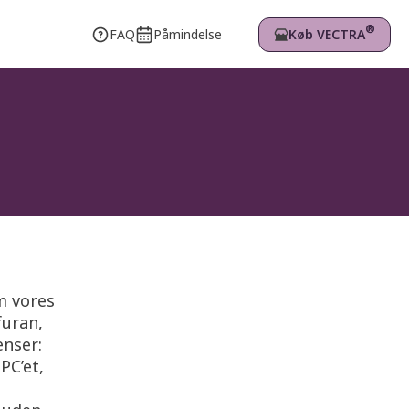
®
Køb VECTRA
FAQ
Påmindelse
m vores
furan,
enser:
PC’et,