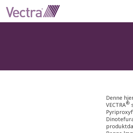
Denne hje
®
VECTRA
s
Pyriproxy
Dinotefura
produktdat