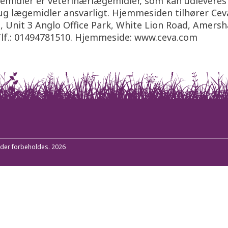
emidler er veterinærlægemidler, som kan udleveres
ug lægemidler ansvarligt. Hjemmesiden tilhører Ce
, Unit 3 Anglo Office Park, White Lion Road, Amers
Tlf.: 01494781510. Hjemmeside: www.ceva.com
heder forbeholdes. 2026