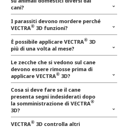
su animali domestici diversi dai
cani?
I parassiti devono mordere perché
®
VECTRA
3D funzioni?
®
È possibile applicare VECTRA
3D
più di una volta al mese?
Le zecche che si vedono sul cane
devono essere rimosse prima di
®
applicare VECTRA
3D?
Cosa si deve fare se il cane
presenta segni indesiderati dopo
®
la somministrazione di VECTRA
3D?
®
VECTRA
3D controlla altri