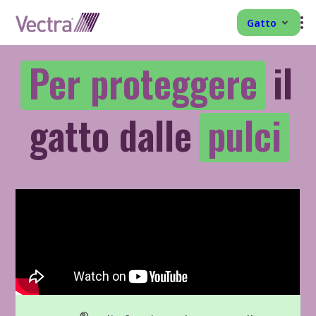
Gatto
Per proteggere
il
gatto dalle
pulci
®