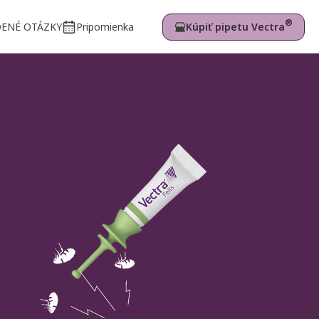
®
Kúpiť pipetu Vectra
DENÉ OTÁZKY
Pripomienka